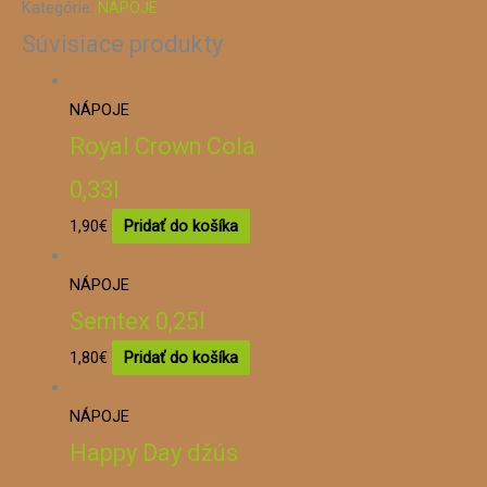
Kategórie:
NÁPOJE
Červený
Súvisiace produkty
pomaranč
0,33l
NÁPOJE
Royal Crown Cola
0,33l
1,90
€
Pridať do košíka
NÁPOJE
Semtex 0,25l
1,80
€
Pridať do košíka
NÁPOJE
Happy Day džús