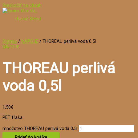
Preskočiť na obsah
Hlavné Menu
Domov
/
NÁPOJE
/ THOREAU perlivá voda 0,5l
NÁPOJE
THOREAU perlivá
voda 0,5l
1,50
€
PET fľaša
množstvo THOREAU perlivá voda 0,5l
Pridať do košíka