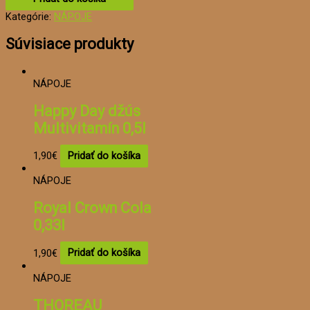
Kategórie:
NÁPOJE
Súvisiace produkty
NÁPOJE
Happy Day džús
Multivitamín 0,5l
1,90
€
Pridať do košíka
NÁPOJE
Royal Crown Cola
0,33l
1,90
€
Pridať do košíka
NÁPOJE
THOREAU