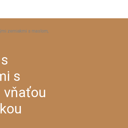
enými zemiakmi s maslom,
 s
mi s
 vňaťou
čkou