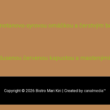
motanovo-syrovou omáčkou a čerstvým b
s dusenou červenou kapustou a masteným
Copyright © 2026
Bistro Mari Kiri
| Created by
canalmedia
™