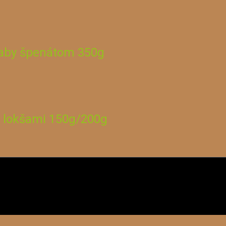
aby špenátom 350g
i lokšami 150g/200g