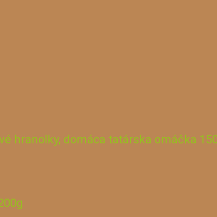
ové hranolky, domáca tatárska omáčka 15
/200g