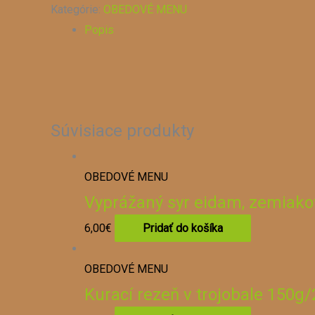
Kategórie:
OBEDOVÉ MENU
s
Popis
varenými
zemiakmi
s
maslom,
čerstvou
Súvisiace produkty
vňaťou
a
tatárskou
OBEDOVÉ MENU
omáčkou
Vyprážaný syr eidam, zemiak
150g/200g
6,00
€
Pridať do košíka
OBEDOVÉ MENU
Kurací rezeň v trojobale 150g