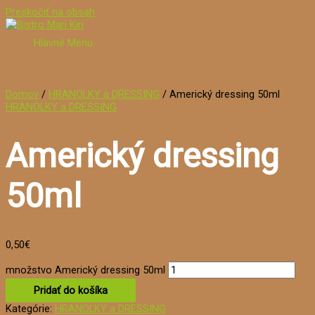
Preskočiť na obsah
Hlavné Menu
Domov
/
HRANOLKY a DRESSING
/ Americký dressing 50ml
HRANOLKY a DRESSING
Americký dressing
50ml
0,50
€
množstvo Americký dressing 50ml
Pridať do košíka
Kategórie:
HRANOLKY a DRESSING